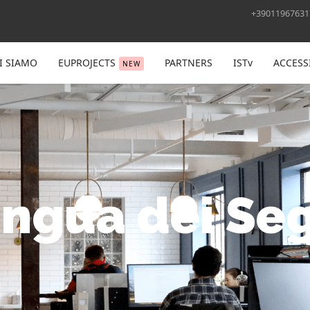
+39011967631
I SIAMO
EUPROJECTS
PARTNERS
ISTv
ACCESSI
NEW
ingua dei Seg