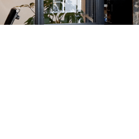
Laura Caporali
Docente LIS