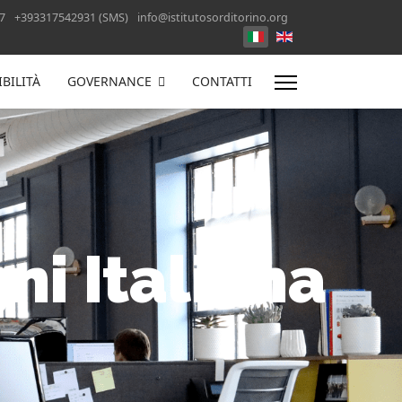
7
+393317542931 (SMS)
info@istitutosorditorino.org
Select your language
BILITÀ
GOVERNANCE
CONTATTI
ni Italiana