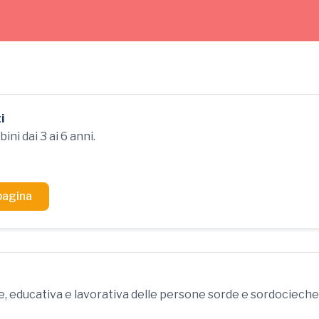
i
ni dai 3 ai 6 anni.
 pagina
na scuola paritaria inclusiva che accoglie bambini dai 3 ai 6
va
. La scuola promuove un ambiente bilingue e multisensori
le, educativa e lavorativa delle persone sorde e sordocieche