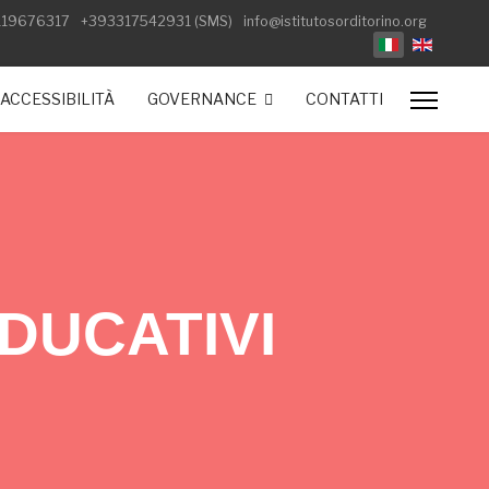
119676317
+393317542931 (SMS)
info@istitutosorditorino.org
Select your lan
ACCESSIBILITÀ
GOVERNANCE
CONTATTI
DUCATIVI