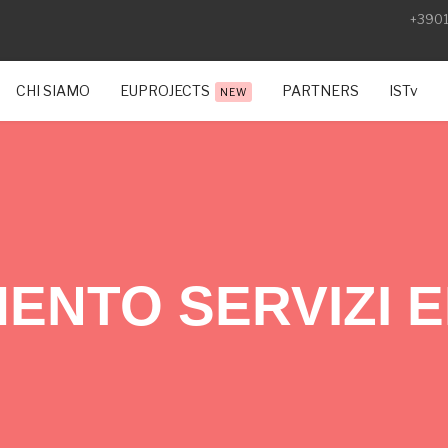
+390
CHI SIAMO
EUPROJECTS
PARTNERS
ISTv
NEW
MENTO SERVIZI E