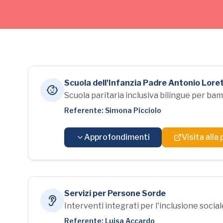
Scuola dell'Infanzia Padre Antonio Loret
Scuola paritaria inclusiva bilingue per bambi
Referente: Simona Picciolo
Approfondimenti
Visita alla
Descrizione
La Scuola dell'Infanzia "Padre Antonio Loreti" è u
Servizi per Persone Sorde
bambini con
disabilità sensoriale e comunicati
Interventi integrati per l'inclusione socia
Referente: Luisa Accardo